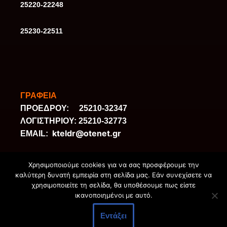
25220-22248
25230-22511
ΓΡΑΦΕΙΑ
ΠΡΟΕΔΡΟΥ: 25210-32347
ΛΟΓΙΣΤΗΡΙΟΥ: 25210-32773
kteldr@otenet.gr
ΕΜΑΙL:
ΑΠΟΘΗΚΕΣ ΔΕΜΑΤΩΝ ΓΙΑ ΑΠΟΣΤΟΛΗ
Χρησιμοποιούμε cookies για να σας προσφέρουμε την
ΚΑΙ ΠΑΡΑΛΑΒΗ ΔΕΜΑΤΩΝ
καλύτερη δυνατή εμπειρία στη σελίδα μας. Εάν συνεχίσετε να
χρησιμοποιείτε τη σελίδα, θα υποθέσουμε πως είστε
ΔΡΑΜΑΣ: 25210-32266
ικανοποιημένοι με αυτό.
ΘΕΣ/ΝΙΚΗΣ: 2310-595460
ΑΘΗΝΩΝ: 210-5130220
Εντάξει